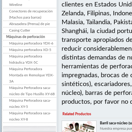
clientes en Estados Unid
Wireline
Conectores de recuperación
Zelanda, Filipinas, Indone
(Machos para barras)
Malasia, Tailandia, Pakis
Abrazadera (Prensa) de pie
Shanghái, la ciudad por
Casing Cutter
Máquinas de perforación
transporte apropiados de 
Máquina perforadora YDX-6
reducir considerablement
Máquina perforadora XD-5
distintas demandas de nu
Máquina perforadora
hidráulica YDX-5C
herramientas de perfora
Máquina Perforadora
impregnadas, brocas de 
Montada en Remolque YDX-
3A
sintéticos), escariadores
Máquina Perforadora saca-
núcleo), barras de perfor
núcleo de Tipo Husillo XY-6B
productos, por favor no 
Máquina Perforadora saca-
núcleo XY-5
Máquina Perforadora saca-
Related Productos
núcleo XY-8
Barril saca-núcleo (s
Nuestra empresa pue