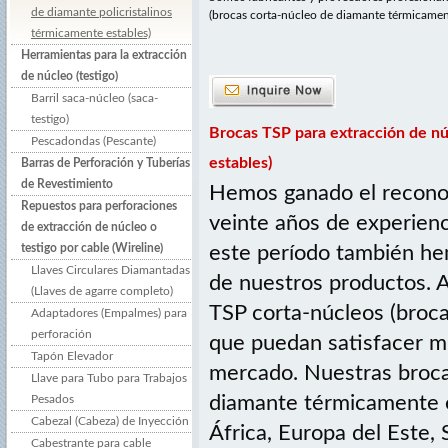
de diamante policristalinos
(brocas corta-núcleo de diamante térmicament
térmicamente estables)
Herramientas para la extracción
de núcleo (testigo)
Barril saca-núcleo (saca-
testigo)
Brocas TSP para extracción de nú
Pescadondas (Pescante)
estables)
Barras de Perforación y Tuberías
de Revestimiento
Hemos ganado el reconoc
Repuestos para perforaciones
veinte años de experienci
de extracción de núcleo o
testigo por cable (Wireline)
este período también h
Llaves Circulares Diamantadas
de nuestros productos. 
(Llaves de agarre completo)
TSP corta-núcleos (broc
Adaptadores (Empalmes) para
perforación
que puedan satisfacer m
Tapón Elevador
mercado. Nuestras broca
Llave para Tubo para Trabajos
diamante térmicamente e
Pesados
Cabezal (Cabeza) de Inyección
África, Europa del Este,
Cabestrante para cable