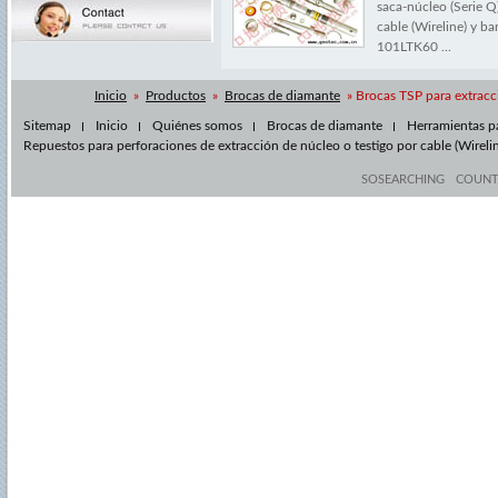
saca-núcleo (Serie Q
cable (Wireline) y ba
101LTK60 ...
Inicio
»
Productos
»
Brocas de diamante
» Brocas TSP para extracc
Sitemap
Inicio
Quiénes somos
Brocas de diamante
Herramientas pa
Repuestos para perforaciones de extracción de núcleo o testigo por cable (Wireli
SOSEARCHING
COUN