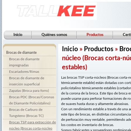
Inicio
Quiénes somos
Productos
Cert
Inicio
»
Productos
»
Bro
Brocas de diamante
núcleo (Brocas corta-nú
Brocas de diamante
impregnadas
estables)
Escariadores/Rimas
Las brocas TSP corta-núcleos (Brocas corta-
Brocas de diamante de
térmicamente estable) están dotadas con cor
inserción superficial
policristalino térmicamente estables (cortado
Zapatas (Broca para forro)
de la corona de la broca. Este tipo de broca
Brocas PDC (Brocas/Coronas
puede usarse para perforar formaciones de ro
de Diamante Policristalino)
de suaves hasta duras y altamente abrasivas.
Con un rendimiento estable a través de una 
Brocas de Carburo de
este tipo de brocas, en distintas circunstanci
Tungsteno (Brocas TC)
de perforación muy rentable, permitiendo ade
Brocas TSP para extracción de
los costos en inventario de brocas.
núcleo (Brocas corta-núcleo
Somos fabricantes y proveedores profesional