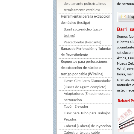
de diamante policristalinos
de perfora
térmicamente estables)
Herramientas para la extracción
de núcleo (testigo)
Barril s
Barril saca-núcleo (saca-
testigo)
Somos fabr
clientes a
Pescadondas (Pescante)
abundante 
Barras de Perforación y Tuberías
satisfacer
de Revestimiento
África, Eu
Repuestos para perforaciones
Nueva Zelan
de extracción de núcleo o
Wuxi, cerc
testigo por cable (Wireline)
tierra, ma
clientes, 
Llaves Circulares Diamantadas
naturales o
(Llaves de agarre completo)
usted nece
Adaptadores (Empalmes) para
perforación
Related P
Tapón Elevador
Llave para Tubo para Trabajos
Pesados
Cabezal (Cabeza) de Inyección
Cabestrante para cable