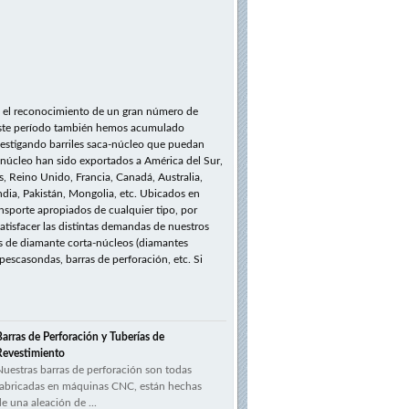
o el reconocimiento de un gran número de
en este período también hemos acumulado
estigando barriles saca-núcleo que puedan
-núcleo han sido exportados a América del Sur,
s, Reino Unido, Francia, Canadá, Australia,
andia, Pakistán, Mongolia, etc. Ubicados en
sporte apropiados de cualquier tipo, por
atisfacer las distintas demandas de nuestros
as de diamante corta-núcleos (diamantes
 pescasondas, barras de perforación, etc. Si
Barras de Perforación y Tuberías de
Revestimiento
Nuestras barras de perforación son todas
fabricadas en máquinas CNC, están hechas
de una aleación de ...