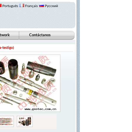
Português
Français
Русский
etwork
Contáctanos
a-testigo)