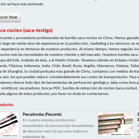
ción se hace más profundo.
aca-núcleo (saca-testigo)
icantes y proveedores profesionales de barriles saca-núcleo en China. Hemos ganad
 lo largo de veinte años de experiencia en la producción, marketing y los servicios; 
experiencia en términos de nuestros productos. Al mismo tiempo, hemos seguido inv
 mucho más las necesidades de nuestros clientes y del mercado. Nuestros barriles saca
ropa del Este, Sudeste de Asia, y el Medio Oriente. Tenemos clientes en Estados Unido
da, Filipinas, Indonesia, India, Chile, Brasil, Rusia, Argelia, Marruecos, Malasia, Tail
a de Shanghái, la ciudad portuaria más grande de China, contamos con medios de tran
r o aire, los que pueden reducir considerablemente sus costos de transportación. Para s
podemos ofrecer todo tipo de herramientas de perforación geológica, tales como broc
 sintéticos), escariadores, brocas PDC, barriles de extracción de núcleo (saca-núcleo),
sita alguno de estos productos, por favor no dude en contactarnos.
roductos
Pescadondas (Pescante)
En nuestra empresa producimos
ensamblados de pescasondas (ensamblados
de elevación serie Q) así como todos los
estándares de ...