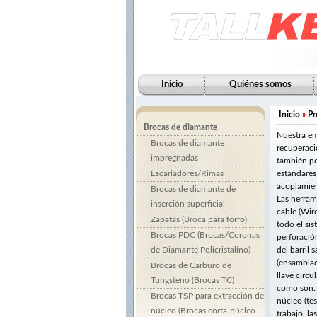
Inicio
Quiénes somos
Inicio
»
Pr
Brocas de diamante
Nuestra em
Brocas de diamante
recuperaci
impregnadas
también po
Escariadores/Rimas
estándares 
acoplamient
Brocas de diamante de
Las herram
inserción superficial
cable (Wire
Zapatas (Broca para forro)
todo el si
Brocas PDC (Brocas/Coronas
perforació
de Diamante Policristalino)
del barril
(ensamblad
Brocas de Carburo de
llave circu
Tungsteno (Brocas TC)
como son: 
Brocas TSP para extracción de
núcleo (te
núcleo (Brocas corta-núcleo
trabajo, l