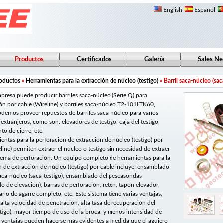
English
Español
Productos
Certificados
Galería
Sales N
oductos
»
Herramientas para la extracción de núcleo (testigo)
» Barril saca-núcleo (sac
presa puede producir barriles saca-núcleo (Serie Q) para
ón por cable (Wireline) y barriles saca-núcleo T2-101LTK60,
demos proveer repuestos de barriles saca-núcleo para varios
extranjeros, como son: elevadores de testigo, caja del testigo,
o de cierre, etc.
ientas para la perforación de extracción de núcleo (testigo) por
line) permiten extraer el núcleo o testigo sin necesidad de extraer
stema de perforación. Un equipo completo de herramientas para la
n de extracción de núcleo (testigo) por cable incluye: ensamblado
 saca-núcleo (saca-testigo), ensamblado del pescasondas
o de elevación), barras de perforación, retén, tapón elevador,
lar o de agarre completo, etc. Este sistema tiene varias ventajas,
alta velocidad de penetración, alta tasa de recuperación del
stigo), mayor tiempo de uso de la broca, y menos intensidad de
as ventajas pueden hacerse más evidentes a medida que el agujero