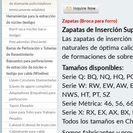
de diamante policristalinos
térmicamente estables)
Herramientas para la extracción
Zapatas (Broca para forro)
de núcleo (testigo)
Zapatas de Inserción Sup
Barril saca-núcleo (saca-
testigo)
Las zapatas de inserción
Pescadondas (Pescante)
naturales de óptima cali
Barras de Perforación y Tuberías
de Revestimiento
de formaciones de sobre
Repuestos para perforaciones
Tamaños disponibles:
de extracción de núcleo o
testigo por cable (Wireline)
Serie Q: BQ, NQ, HQ, P
Llaves Circulares Diamantadas
Serie W: RW, EW, AW,
(Llaves de agarre completo)
Adaptadores (Empalmes) para
NWS, HT, PT, SZ
perforación
Serie Métrica: 46, 56, 6
Tapón Elevador
Serie X: RX, EX, AX, BX,
Llave para Tubo para Trabajos
Pesados
Todos los tamaños en Ch
Cabezal (Cabeza) de Inyección
Somos fabricantes y prov
Cabestrante para cable