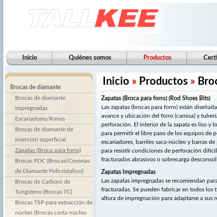
Inicio
Quiénes somos
Productos
Cert
Inicio
»
Productos
»
Bro
Brocas de diamante
Brocas de diamante
Zapatas (Broca para forro) (Rod Shoes Bits)
Las zapatas (brocas para forro) están diseñadas
impregnadas
avance y ubicación del forro (camisa) y tuberí
Escariadores/Rimas
perforación. El interior de la zapata es liso 
Brocas de diamante de
para permitir el libre paso de los equipos de 
inserción superficial
escariadores, barriles saca-núcleo y barras de
Zapatas (Broca para forro)
para resistir condiciones de perforación difíci
fracturados abrasivos o sobrecarga desconsol
Brocas PDC (Brocas/Coronas
de Diamante Policristalino)
Zapatas Impregnadas
Las zapatas impregnadas se recomiendan par
Brocas de Carburo de
fracturadas. Se pueden fabricar en todos los t
Tungsteno (Brocas TC)
altura de impregnación para adaptarse a sus r
Brocas TSP para extracción de
núcleo (Brocas corta-núcleo