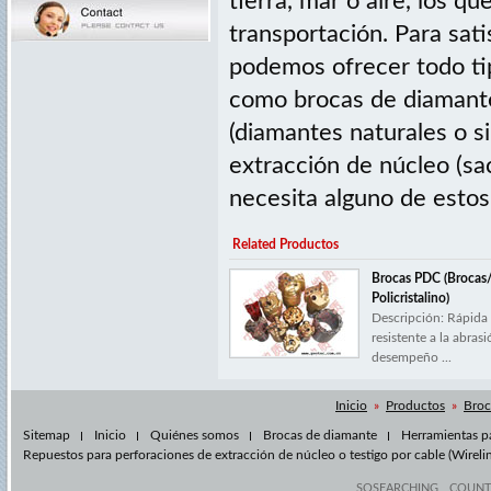
tierra, mar o aire, los 
transportación. Para sati
podemos ofrecer todo tip
como brocas de diamant
(diamantes naturales o si
extracción de núcleo (sac
necesita alguno de estos
Related Productos
Brocas PDC (Brocas
Policristalino)
Descripción: Rápida
resistente a la abras
desempeño ...
Inicio
»
Productos
»
Broc
Sitemap
Inicio
Quiénes somos
Brocas de diamante
Herramientas pa
Repuestos para perforaciones de extracción de núcleo o testigo por cable (Wireli
SOSEARCHING
COUN