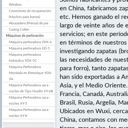
Wireline
en China, fabricamos zap
Conectores de recuperación
etc. Hemos ganado el re
(Machos para barras)
Abrazadera (Prensa) de pie
largo de veinte años de 
Casing Cutter
servicios; en este perí
Máquinas de perforación
en términos de nuestros
Máquina perforadora YDX-6
Máquina perforadora XD-5
investigando zapatas (b
Máquina perforadora
las necesidades de nuest
hidráulica YDX-5C
Máquina Perforadora
para forro), tanto zapat
Montada en Remolque YDX-
han sido exportadas a Am
3A
Asia, y el Medio Oriente
Máquina Perforadora saca-
núcleo de Tipo Husillo XY-6B
Francia, Canadá, Australia
Máquina Perforadora saca-
Brasil, Rusia, Argelia, Ma
núcleo XY-5
Máquina Perforadora saca-
Ubicados en Wuxi, cerca 
núcleo XY-8
China, contamos con medi